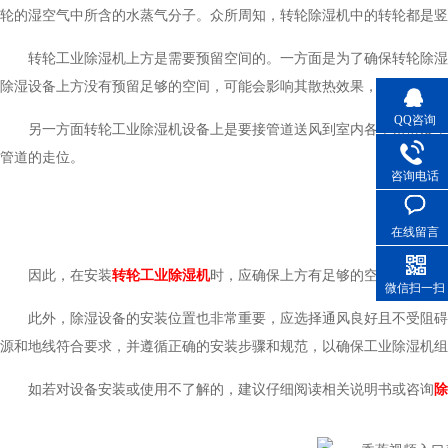
轮的湿空气中所含的水蒸气分子。众所周知，转轮除湿机中的转轮都是竖
转轮工业除湿机上方是需要预留空间的。一方面是为了确保转轮除
除湿设备上方没有预留足够的空间，可能会影响其散热效果，导致机器过热或
QQ咨询
另一方面转轮工业除湿机设备上是要接管道送风到室内各个角落及室内
管道的走位。
咨询电话
在线留言
因此，在安装
转轮工业除湿机
时，应确保上方有足够的空间，并
微信扫一扫
此外，除湿设备的安装位置也非常重要，应选择通风良好且不受阻碍的区
源和地线符合要求，并遵循正确的安装步骤和规范，以确保工业除湿机组的安
如若对设备安装或使用不了解的，建议仔细阅读相关说明书或咨询
除