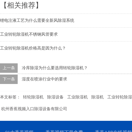
【相关推荐】
锂电注液工艺为什么需要全新风除湿系统
工业转轮除湿机不锈钢风管要求
工业转轮除湿机价格高是因为什么？
上一条
冷库除湿为什么要选用转轮除湿机？
下一条
湿度在喷涂行业中的要求
本文标签：
转轮除湿机
除湿设备
工业除湿机
除湿机
工业转轮除湿
杭州香蕉视频入口除湿设备有限公司