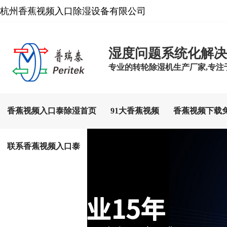
杭州香蕉视频入口除湿设备有限公司
湿度问题系统化解决
专业的转轮除湿机生产厂家,专注于工
香蕉视频入口泰除湿首页
91大香蕉视频
香蕉视频下载
联系香蕉视频入口泰