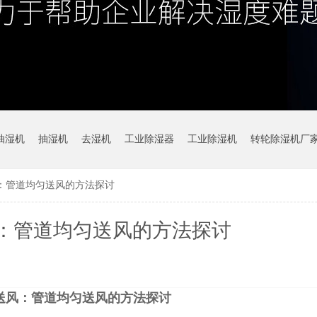
抽湿机
抽湿机
去湿机
工业除湿器
工业除湿机
转轮除湿机厂
：管道均匀送风的方法探讨
：管道均匀送风的方法探讨
风：管道均匀送风的方法探讨