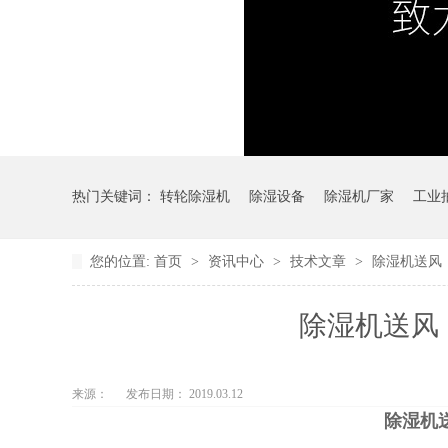
热门关键词：
转轮除湿机
除湿设备
除湿机厂家
工业
您的位置:
首页
>
资讯中心
>
技术文章
>
除湿机送风
冷冻式除湿机
除湿机送风
来源：
发布日期： 2019.03.12
除湿机送