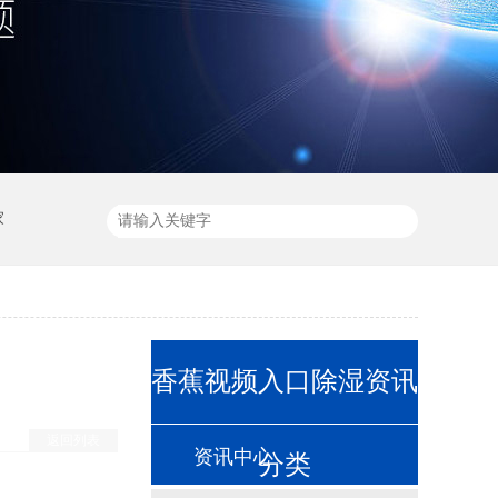
家
香蕉视频入口除湿资讯
返回列表
资讯中心
分类