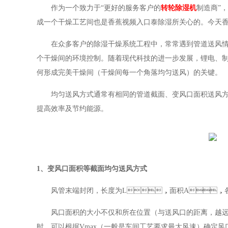
作为一个致力于
“更好的服务客户的
转轮除湿机
制造商”
成一个干燥工艺间也是香蕉视频入口泰除湿所关心的。今天香蕉
在众多客户的除湿干燥系统工程中，常常遇到管道送风情况
个干燥间的环境控制。随着现代科技的进一步发展，锂
何形成完美干燥间（干燥间每一个角落均匀送风）的关键。
均匀送风方式通常有相同的管道截面、变风口面积送风方式
提高效率及节约能源。
1
、变风口面积等截面均匀送风方式
风管末端封闭，长度为
L
，面积
A
，各风
风口面积的大小不仅和所在位置（与送风口的距离，越远
时，可以根据
Vmax
（一般是车间工艺要求最大风速）确定风