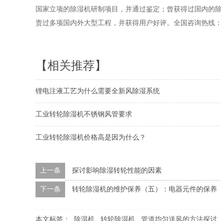
国家立项的除湿机研制项目，并通过鉴定；曾获得过国内的
责过多项国内外大型工程，并获得用户好评。全国咨询热线
【相关推荐】
锂电注液工艺为什么需要全新风除湿系统
工业转轮除湿机不锈钢风管要求
工业转轮除湿机价格高是因为什么？
上一条
探讨影响除湿转轮性能的因素
下一条
转轮除湿机的维护保养（五）：电器元件的保养
本文标签：
除湿机
转轮除湿机
管道均匀送风的方法探讨