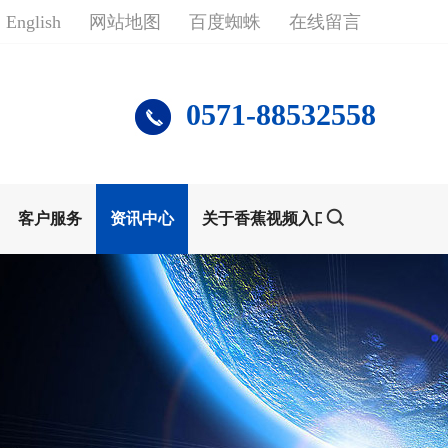
English
网站地图
百度蜘蛛
在线留言
0571-88532558
客户服务
资讯中心
关于香蕉视频入口泰