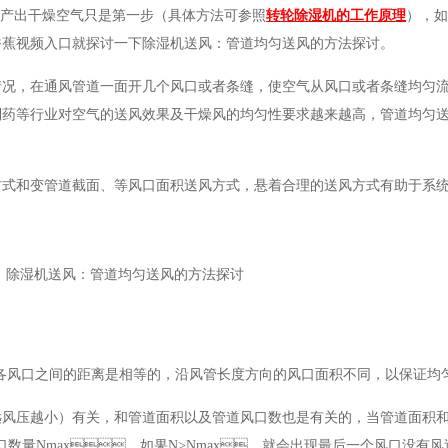
，产出干燥空气只是第一步（具体方法可参照
转轮除湿机的工作原理
）
视频入口就探讨一下除湿机送风：管道均匀送风的方法探讨。
，在通风管道一面开几个风口或者条缝，使空气从风口或者条缝均匀流出
电、制药等行业对空气的送风效果及干燥风的均匀性要求越来越高，管道均
和变管道截面、等风口面积送风方式，悬着合理的送风方式有助于系统冲
口之间的距离是相等的，沿风管长度方向的风口面积不同，以保证均匀送风
风压越小）有关，和管道面积以及管道风口数也是有关的，当管道面
口数量
Nmax
，如果
N>Nmax
，就会出现最后一个风口没有风